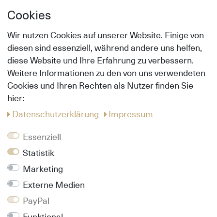
Informationen zum Thema Böden, die dir
Cookies
bestimmt helfen werden.
Wir nutzen Cookies auf unserer Website. Einige von
diesen sind essenziell, während andere uns helfen,
diese Website und Ihre Erfahrung zu verbessern.
Service
Weitere Informationen zu den von uns verwendeten
Showroom
Cookies und Ihren Rechten als Nutzer finden Sie
Verlegeservice
hier:
Onlineshop
Daten­schutz­erklärung
Impressum
Follow us
Essenziell
Pinterest
Statistik
Facebook
Marketing
Instagram
Externe Medien
Info
PayPal
Kontakt
Funktional