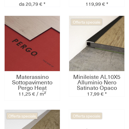
distanziali in
acciaio, per
da 20,79 € *
119,99 € *
acciaio,
magatelli in
63pz/pacco
alluminio,
1000pz/pacco
Offerta speciale
Materassino
Minileiste AL10X5
Sottopavimento
Alluminio Nero
Pergo Heat
Satinato Opaco
1,55mm,10m²/roto
C35
11,25 € / m²
17,99 € *
lo, per posa
10x6x2000mm
flottante di
pavimenti in vinile
a click su
Offerta speciale
Offerta speciale
riscaldamento a
pavimento