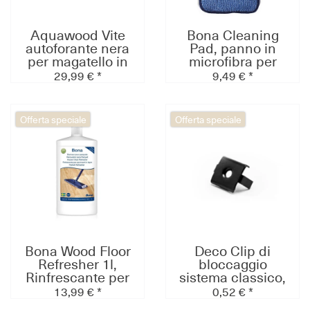
Aquawood Vite
Bona Cleaning
autoforante nera
Pad, panno in
per magatello in
microfibra per
alluminio
l'applicazione del
29,99 € *
9,49 € *
WPC111N (304
Detergente per
pz/pacco)
pavimenti in legno
Offerta speciale
Offerta speciale
Bona Wood Floor
Deco Clip di
Refresher 1l,
bloccaggio
Rinfrescante per
sistema classico,
parquet verniciato
Inox nero
13,99 € *
0,52 € *