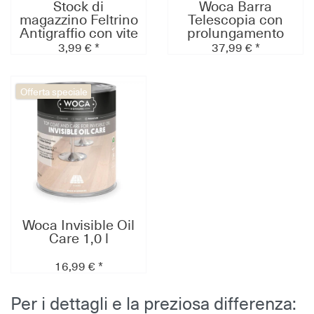
Stock di
Woca Barra
magazzino Feltrino
Telescopia con
Antigraffio con vite
prolungamento
24mm, confezione
115-197cm, in
3,99 € *
37,99 € *
a 8 pezzi
alluminio
Offerta speciale
Woca Invisible Oil
Care 1,0 l
16,99 € *
Per i dettagli e la preziosa differenza: