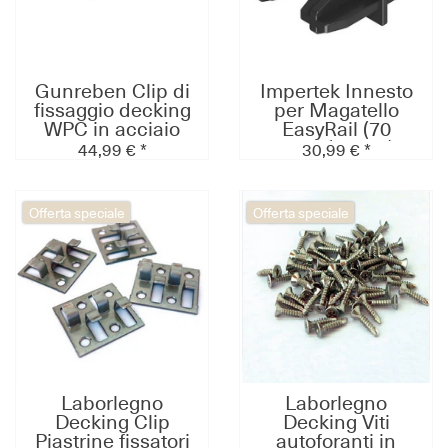
Gunreben Clip di
Impertek Innesto
fissaggio decking
per Magatello
WPC in acciaio
EasyRail (70
inox argento, per
pezzi/pacco)
44,99 € *
30,99 € *
fughe larghe 7 mm
(100 pz/pacco)
Offerta speciale
Offerta speciale
Laborlegno
Laborlegno
Decking Clip
Decking Viti
Piastrine fissatori
autoforanti in