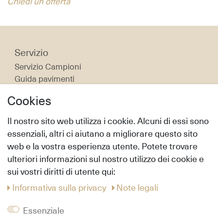
Chiedi un offerta
Servizio
Servizio Campioni
Guida pavimenti
Manutenzione & Pulizia
Cookies
Istruzione Posa
Il nostro sito web utilizza i cookie. Alcuni di essi sono
Shop
essenziali, altri ci aiutano a migliorare questo sito
Modo di trasporto & Costi di trasporto
web e la vostra esperienza utente. Potete trovare
Modalità di Pagamento
ulteriori informazioni sul nostro utilizzo dei cookie e
Diritto di recesso
sui vostri diritti di utente qui:
Aiuto
Informativa sulla privacy
Note legali
Info
Essenziale