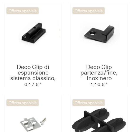
Offerta speciale
Offerta speciale
Deco Clip di
Deco Clip
espansione
partenza/fine,
sistema classico,
Inox nero
PE nero
0,17 € *
1,10 € *
Offerta speciale
Offerta speciale