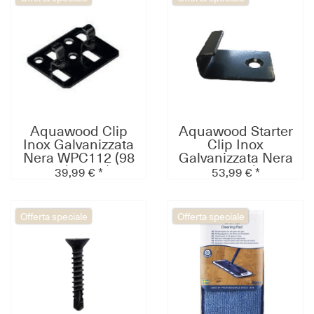
Aquawood Clip
Aquawood Starter
Inox Galvanizzata
Clip Inox
Nera WPC112 (98
Galvanizzata Nera
pz/pacco)
WPC106 (129
39,99 € *
53,99 € *
pz/pacco)
Offerta speciale
Offerta speciale