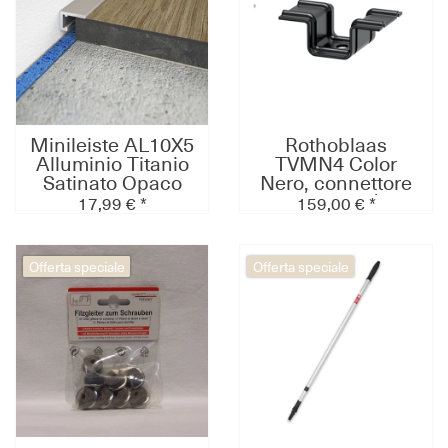
Minileiste AL10X5
Rothoblaas
Alluminio Titanio
TVMN4 Color
Satinato Opaco
Nero, connettore
C31
per terrazze (200
17,99 € *
159,00 € *
10x6x2000mm
pz/pacco)
Offerta speciale
Offerta speciale