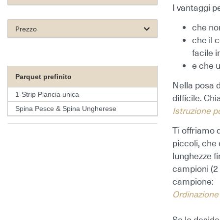
I vantaggi p
che non
Prezzo
che il 
facile 
e che 
Parquet prefinito
Nella posa d
1-Strip Plancia unica
difficile.
Chia
Spina Pesce & Spina Ungherese
Istruzione p
Ti offriamo 
piccoli, che
lunghezze fi
campioni
(2
campione:
Ordinazione
Se lo desid