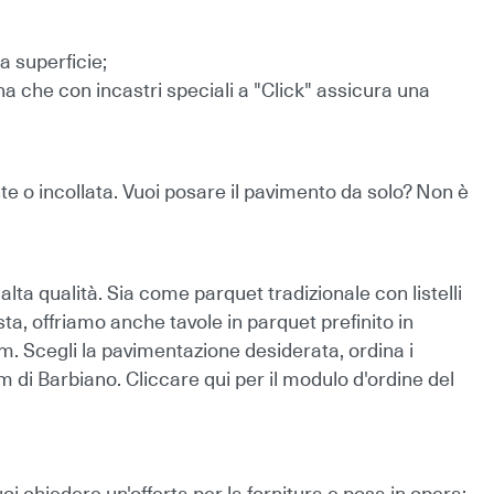
a superficie;
a che con incastri speciali a "Click" assicura una
ante o incollata. Vuoi posare il pavimento da solo? Non è
 alta qualità. Sia come parquet tradizionale con listelli
esta, offriamo anche tavole in parquet prefinito in
 cm. Scegli la pavimentazione desiderata,
ordina i
om di Barbiano.
Cliccare qui per il modulo d'ordine del
uoi chiedere un'offerta per la fornitura e posa in opera: