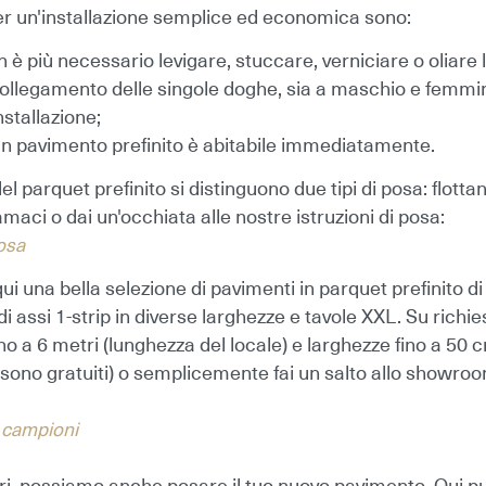
er un'installazione semplice ed economica sono:
 è più necessario levigare, stuccare, verniciare o oliare l
collegamento delle singole doghe, sia a maschio e femmin
installazione;
un pavimento prefinito è abitabile immediatamente.
el parquet prefinito si distinguono due tipi di posa: flott
maci o dai un'occhiata alle nostre istruzioni di posa:
osa
qui una bella selezione di pavimenti in parquet prefinito di
 di assi 1-strip in diverse larghezze e tavole XXL. Su richi
no a 6 metri (lunghezza del locale) e larghezze fino a 50
 sono gratuiti) o semplicemente fai un salto allo showro
 campioni
eri, possiamo anche
posare il tuo nuovo pavimento
. Qui p