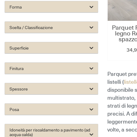
Forma
Parquet 
Scelta / Classificazione
legno R
spazzo
bianco 2
Superficie
34,9
unica 
1900x1
Futu
Finitura
Parquet pref
listelli (
listel
Spessore
disponibile 
multistrato, 
strati di le
Posa
precisi. A d
leggermente 
volte, a sec
Idoneità per riscaldamento a pavimento (ad
acqua calda)