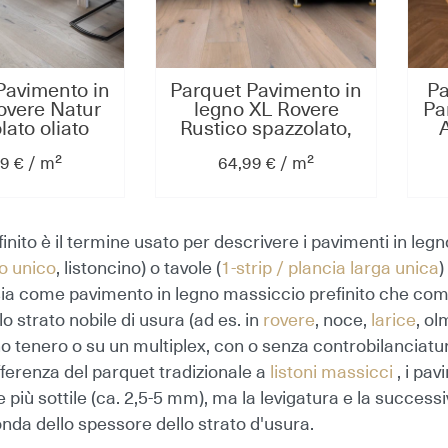
Pavimento in
Parquet Pavimento in
Pa
overe Natur
legno XL Rovere
Pa
lato oliato
Rustico spazzolato,
2%, plancia
decapato oliato
Ro
9 € / m²
64,99 € / m²
a 3 strati
bianco, plancia larga
s
90x14mmm,
a 3 strati Clic
ra Floors
2200x260x15mm P.G.
Collection CE112 /
Matera-XL
inito
è il termine usato per descrivere i pavimenti in legno
lo unico
, listoncino) o tavole (
1-strip / plancia larga unica
)
sia come pavimento in legno massiccio prefinito che com
lo strato nobile di usura (ad es. in
rovere
, noce,
larice
, ol
gno tenero o su un multiplex, con o senza controbilanciatu
ifferenza del parquet tradizionale a
listoni massicci
, i pa
più sottile (ca. 2,5-5 mm), ma la levigatura e la successi
onda dello spessore dello strato d'usura.