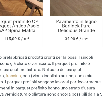
rquet prefinito CP
Pavimento in legno
rquet Antico Asolo
Barlinek Pure
AA2 Spina Matita
Delicious Grande
vere Commerciale
Rovere levigato oliato-
115,99 € / m²
34,99 € / m²
pazzolato segato
uv bisellato 4 lati
oliato Natura
Click
600x65x14/4mm
2200x180x14/2,5mm
 prefabbricati prodotti pronti per la posa. I singoli
 sono già oliate o verniciate. Il parquet prefinito è
e parquet multistrato. Nel caso del parquet
mo,
frassino
, ecc.) viene incollato su uno, due o più
ra. I parquet prefiniti vengono lavorati particolarmente
vimenti in parquet prefinito hanno uno strato d'usura
va verniciatura o oliatura sono ancora possibili da 1 a 3