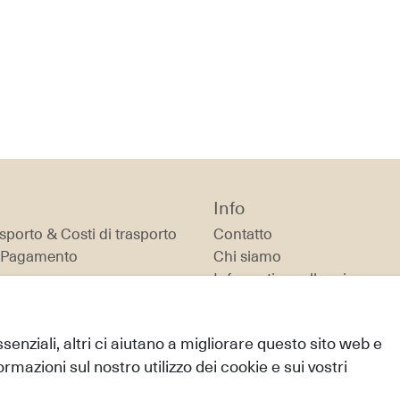
Info
sporto & Costi di trasporto
Contatto
i Pagamento
Chi siamo
ecesso
Informativa sulla privacy
Condizioni generali di vend
Note legali
essenziali, altri ci aiutano a migliorare questo sito web e
ormazioni sul nostro utilizzo dei cookie e sui vostri