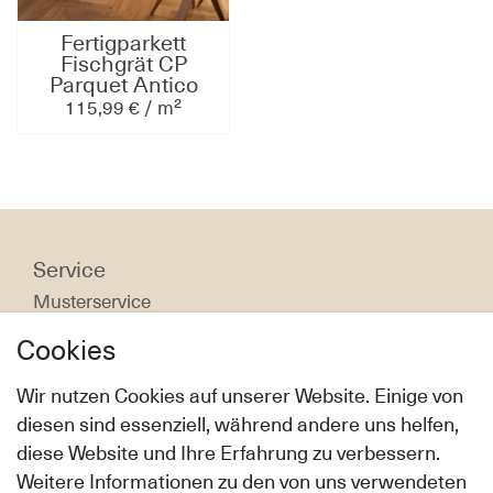
Fertigparkett
Fischgrät CP
Parquet Antico
Asolo AA2 Spina
115,99 € / m²
Matita Eiche
gebürstet gesägt
geölt Natura
600x65x14/4mm
Service
Musterservice
Bodenratgeber
Cookies
Bodenpflege & Reinigung
Verlegeanleitung
Wir nutzen Cookies auf unserer Website. Einige von
diesen sind essenziell, während andere uns helfen,
Shop
diese Website und Ihre Erfahrung zu verbessern.
Versandarten & Versandkosten
Weitere Informationen zu den von uns verwendeten