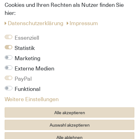
Zahlungsarten
Cookies und Ihren Rechten als Nutzer finden Sie
Widerrufs­recht
hier:
Hilfe
Daten­schutz­erklärung
Impressum
Info
Essenziell
Kontakt
Statistik
Über uns
Marketing
Daten­schutz­erklärung
AGB
Externe Medien
Impressum
PayPal
Funktional
Follow us
Weitere Einstellungen
Pinterest
Facebook
Alle akzeptieren
Instagram
Auswahl akzeptieren
Alle ablehnen