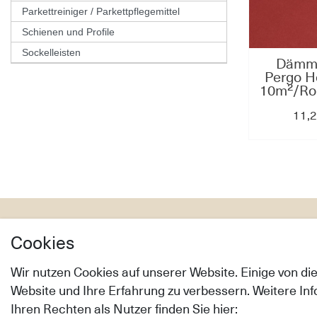
Parkettreiniger / Parkettpflegemittel
Schienen und Profile
Sockelleisten
Dämmu
Pergo H
10m²/Roll
Vinyl
11,2
Fußbod
Service
Shop
Cookies
Musterservice
Versandart
Wir nutzen Cookies auf unserer Website. Einige von di
Bodenratgeber
Zahlungsar
Website und Ihre Erfahrung zu verbessern. Weitere I
Bodenpflege & Reinigung
Widerrufs­r
Ihren Rechten als Nutzer finden Sie hier:
Verlegeanleitung
Hilfe