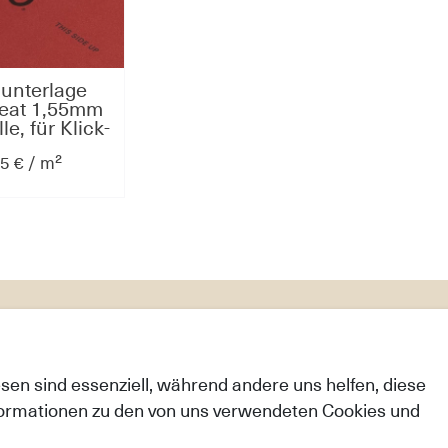
nterlage
eat 1,55mm
e, für Klick-
böden auf
5 € / m²
enheizung
Info
en & Versandkosten
Kontakt
esen sind essenziell, während andere uns helfen, diese
ten
Über uns
nformationen zu den von uns verwendeten Cookies und
echt
Daten­schutz­erklärung
AGB