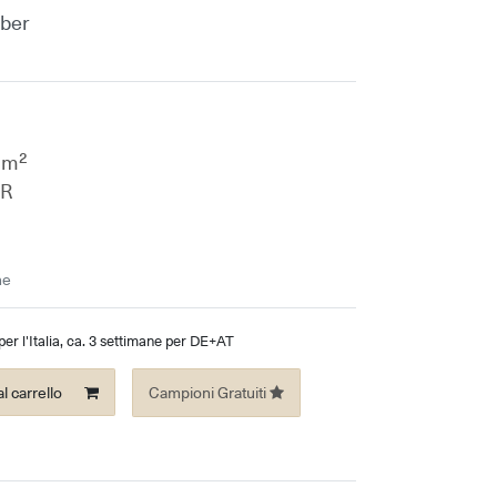
uber
 m²
UR
ne
er l'Italia, ca. 3 settimane per DE+AT
l carrello
Campioni Gratuiti