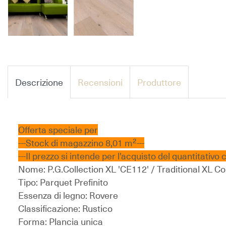
Descrizione
Recensioni
Produttore
Offerta speciale per
---Stock di magazzino 8,01 m²---
---Il prezzo si intende per l'acquisto del quantitativo 
Nome:
P.G.Collection XL 'CE112' / Traditional XL Co
Tipo:
Parquet Prefinito
Essenza di legno:
Rovere
Classificazione:
Rustico
Forma:
Plancia unica