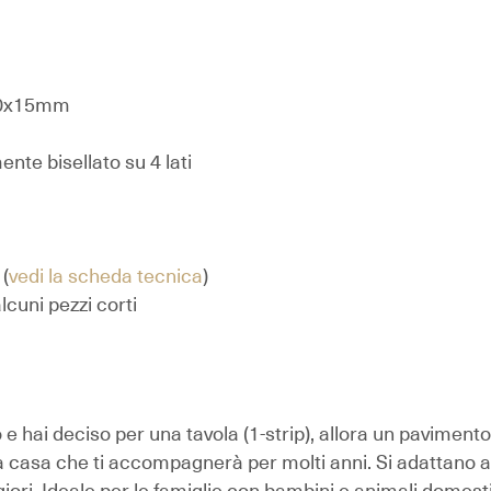
0x15mm
te bisellato su 4 lati
(
vedi la scheda tecnica
)
cuni pezzi corti
e hai deciso per una tavola (1-strip), allora un pavimento 
ua casa che ti accompagnerà per molti anni. Si adattano a t
ori. Ideale per le famiglie con bambini e animali domest