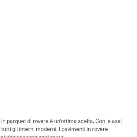
in parquet di rovere è un'ottima scelta. Con le assi
utti gli interni moderni. I pavimenti in rovere
ici che possono scatenarsi.