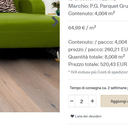
Marchio:
P.G. Parquet Gr
Contenuto:
4,004 m²
64,99 € / m²
Contenuto: / pacco: 4,004
prezzo / pacco:
260,21 E
Quantità totale:
8,008 m²
Prezzo totale:
520,43 EUR
* IVA inclusa più
Costi di spedizio
Tempo di consegna ca. 2 settimane p
Aggiungi a
Lista dei desideri