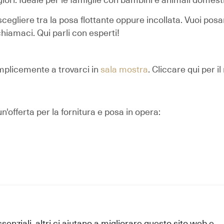
egliere tra la posa flottante oppure incollata. Vuoi posar
chiamaci. Qui parli con esperti!
emplicemente a trovarci in
sala mostra
.
Cliccare qui per i
n'offerta per la fornitura e posa in opera:
Info
essenziali, altri ci aiutano a migliorare questo sito web e