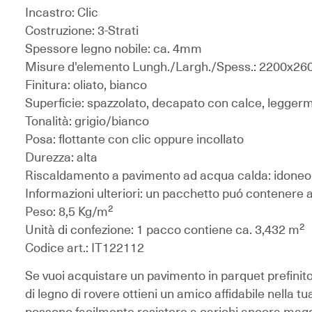
Incastro:
Clic
Costruzione:
3-Strati
Spessore legno nobile:
ca. 4mm
Misure d'elemento Lungh./Largh./Spess.:
2200x26
Finitura:
oliato, bianco
Superficie:
spazzolato, decapato con calce, leggermen
Tonalità:
grigio/bianco
Posa:
flottante con clic oppure incollato
Durezza:
alta
Riscaldamento a pavimento ad acqua calda:
idoneo 
Informazioni ulteriori:
un pacchetto puó contenere al
Peso:
8,5 Kg/m²
Unità di confezione
: 1 pacco contiene ca. 3,432 m²
Codice art.:
IT122112
Se vuoi acquistare un pavimento in parquet prefinito 
di legno di rovere ottieni un amico affidabile nella t
possono facilmente resistere a carichi ancora maggi