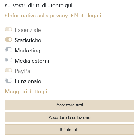
sui vostri diritti di utente qui:
Info
Informativa sulla privacy
Note legali
Contatto
Essenziale
Chi siamo
Informativa sulla privacy
Statistiche
Condizioni generali di vendita
Marketing
Note legali
Media esterni
Follow us
PayPal
Pinterest
Funzionale
Facebook
Maggiori dettagli
Instagram
Accettare tutti
Accettare la selezione
© Copyright Parquet Gruber 2026 | Tutti i diritti riservati.
Rifiuta tutti