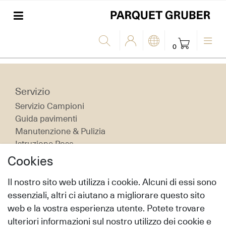
0
Servizio
Servizio Campioni
Guida pavimenti
Manutenzione & Pulizia
Istruzione Posa
Cookies
Shop
Il nostro sito web utilizza i cookie. Alcuni di essi sono
Modo di trasporto & Costi di trasporto
essenziali, altri ci aiutano a migliorare questo sito
Modalità di Pagamento
web e la vostra esperienza utente. Potete trovare
Diritto di recesso
ulteriori informazioni sul nostro utilizzo dei cookie e
Aiuto