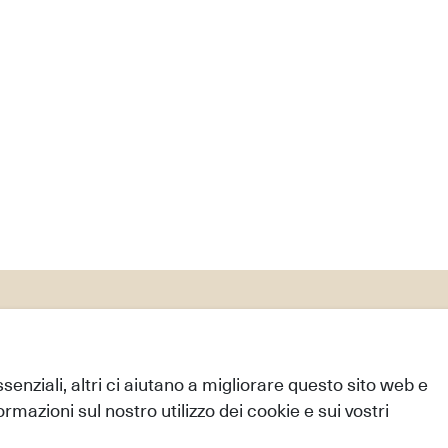
Info
sporto & Costi di trasporto
Contatto
i Pagamento
Chi siamo
essenziali, altri ci aiutano a migliorare questo sito web e
ecesso
Informativa sulla privacy
ormazioni sul nostro utilizzo dei cookie e sui vostri
Condizioni generali di vend