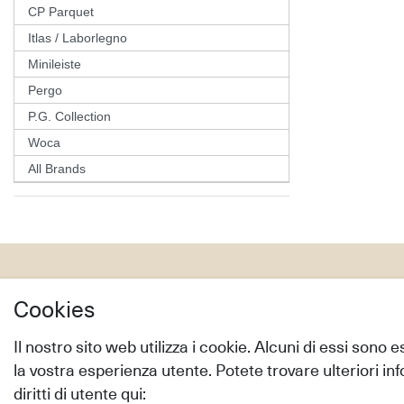
CP Parquet
Itlas / Laborlegno
Minileiste
Pergo
P.G. Collection
Woca
All Brands
Servizio
Shop
Cookies
Servizio Campioni
Modo di tra
Guida pavimenti
Modalità d
Il nostro sito web utilizza i cookie. Alcuni di essi sono 
Manutenzione & Pulizia
Diritto di r
la vostra esperienza utente. Potete trovare ulteriori inf
Istruzione Posa
Aiuto
diritti di utente qui: