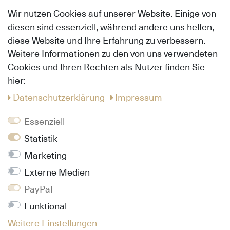
Verlegeanleitung
Wir nutzen Cookies auf unserer Website. Einige von
diesen sind essenziell, während andere uns helfen,
Shop
diese Website und Ihre Erfahrung zu verbessern.
Versandarten & Versandkosten
Weitere Informationen zu den von uns verwendeten
Zahlungsarten
Cookies und Ihren Rechten als Nutzer finden Sie
Widerrufs­recht
hier:
Hilfe
Daten­schutz­erklärung
Impressum
Info
Essenziell
Kontakt
Statistik
Über uns
Marketing
Daten­schutz­erklärung
AGB
Externe Medien
Impressum
PayPal
Funktional
Follow us
Weitere Einstellungen
Pinterest